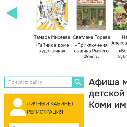
Тамара Михеева
Светлана Горева
На
Алекса
«Тайник в доме
«Приключения
художника»
сыщика Рыжего
«Бо
Фокса»
буб
Афиша м
детской
Коми им
ЛИЧНЫЙ КАБИНЕТ
РЕГИСТРАЦИЯ