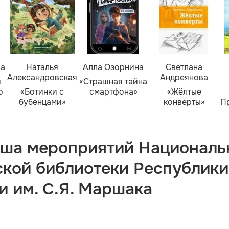
ва
Наталья
Алла Озорнина
Светлана
Александровская
Андреянова
я
«Страшная тайна
о
«Ботинки с
смартфона»
«Жёлтые
бубенцами»
конверты»
П
ша мероприятий Националь
ской библиотеки Республики
и им. С.Я. Маршака