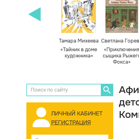
Тамара Михеева
Светлана Горе
«Тайник в доме
«Приключени
художника»
сыщика Рыжег
Фокса»
Афи
дет
Ком
ЛИЧНЫЙ КАБИНЕТ
РЕГИСТРАЦИЯ