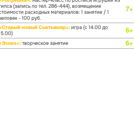
«Матрёшка»:
мастер-класс по росписи игрушки из
гипса (запись по тел. 286-444), возмещение
7+
стоимости расходных материалов: 1 занятие / 1
человек - 100 руб.
«Старый-новый Сыктывкар»:
игра (с 14.00 до
6+
15.00)
6+
«Эскиз»:
творческое занятие