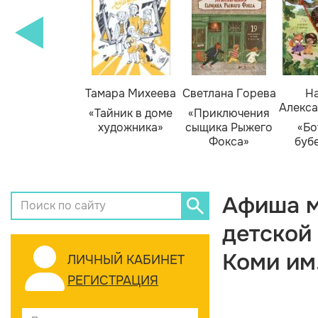
Тамара Михеева
Светлана Горева
На
Алекса
«Тайник в доме
«Приключения
художника»
сыщика Рыжего
«Бо
Фокса»
буб
Афиша м
детской
Коми им
ЛИЧНЫЙ КАБИНЕТ
РЕГИСТРАЦИЯ