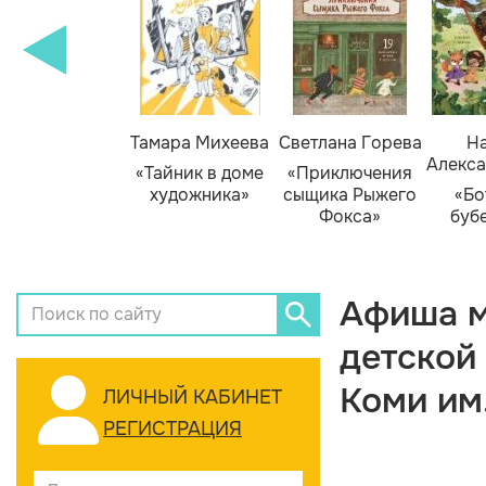
Тамара Михеева
Светлана Горева
На
Алекса
«Тайник в доме
«Приключения
художника»
сыщика Рыжего
«Бо
Фокса»
буб
Афиша м
детской
Коми им
ЛИЧНЫЙ КАБИНЕТ
РЕГИСТРАЦИЯ