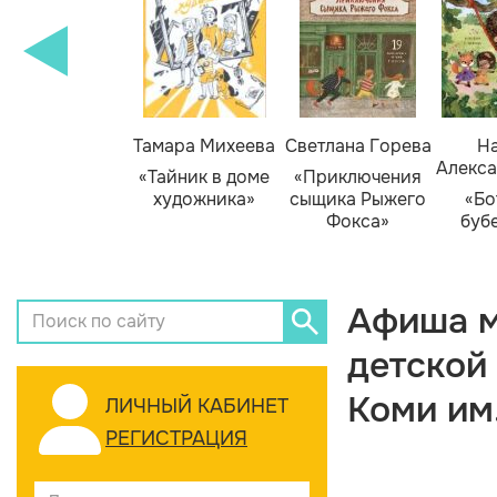
Тамара Михеева
Светлана Горева
На
Алекса
«Тайник в доме
«Приключения
художника»
сыщика Рыжего
«Бо
Фокса»
буб
Афиша м
детской
Коми им
ЛИЧНЫЙ КАБИНЕТ
РЕГИСТРАЦИЯ