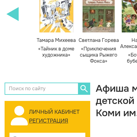
Тамара Михеева
Светлана Горева
На
Алекса
«Тайник в доме
«Приключения
художника»
сыщика Рыжего
«Бо
Фокса»
буб
Афиша м
детской
Коми им
ЛИЧНЫЙ КАБИНЕТ
РЕГИСТРАЦИЯ