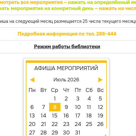
мотреть все мероприятия –
нажать на определённый м
нать мероприятие на конкретный день –
нажать на числ
иша на следующий месяц размещается 25 числа текущего месяца
Подробная информация по тел. 286-444
Режим работы библиотеки
АФИША МЕРОПРИЯТИЙ
Июль 2026
Пн
Вт
Ср
Чт
Пт
Сб
Вс
1
2
3
4
5
6
7
8
9
10
11
12
13
14
15
16
17
18
19
20
21
22
23
24
25
26
27
28
29
30
31