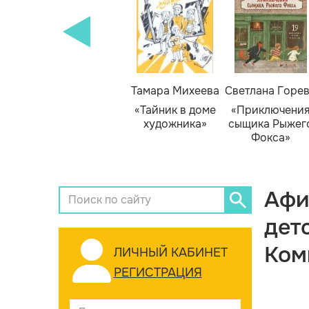
Тамара Михеева
Светлана Горе
«Тайник в доме
«Приключени
художника»
сыщика Рыжег
Фокса»
Афи
дет
Ком
ЛИЧНЫЙ КАБИНЕТ
РЕГИСТРАЦИЯ