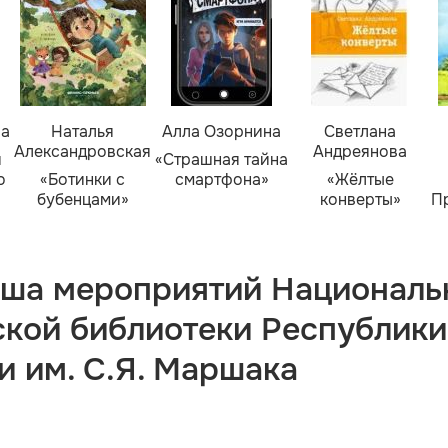
ва
Наталья
Алла Озорнина
Светлана
Александровская
Андреянова
я
«Страшная тайна
о
«Ботинки с
смартфона»
«Жёлтые
бубенцами»
конверты»
П
ша мероприятий Националь
ской библиотеки Республики
и им. С.Я. Маршака