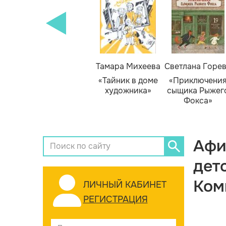
Тамара Михеева
Светлана Горе
«Тайник в доме
«Приключени
художника»
сыщика Рыжег
Фокса»
Афи
дет
Ком
ЛИЧНЫЙ КАБИНЕТ
РЕГИСТРАЦИЯ