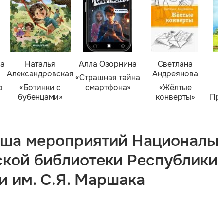
ва
Наталья
Алла Озорнина
Светлана
Александровская
Андреянова
я
«Страшная тайна
о
«Ботинки с
смартфона»
«Жёлтые
бубенцами»
конверты»
П
ша мероприятий Националь
ской библиотеки Республики
и им. С.Я. Маршака