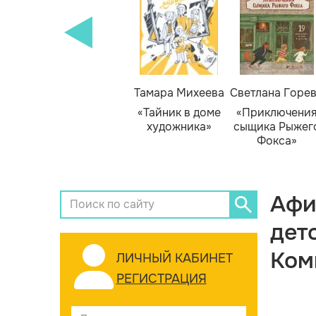
Тамара Михеева
Светлана Горе
«Тайник в доме
«Приключени
художника»
сыщика Рыжег
Фокса»
Афи
дет
Ком
ЛИЧНЫЙ КАБИНЕТ
РЕГИСТРАЦИЯ