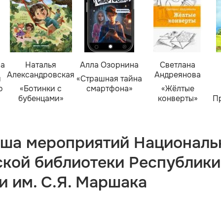
ва
Наталья
Алла Озорнина
Светлана
Александровская
Андреянова
я
«Страшная тайна
о
«Ботинки с
смартфона»
«Жёлтые
бубенцами»
конверты»
П
ша мероприятий Националь
ской библиотеки Республики
и им. С.Я. Маршака