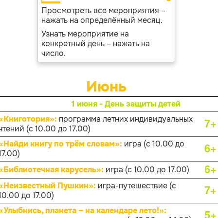
Просмотреть все мероприятия –
нажать на определённый месяц.
Узнать мероприятие на
конкретный день – нажать на
число.
Июнь
1 июня - День защиты детей
«Книготория»:
программа летних индивидуальных
7+
чтений (с 10.00 до 17.00)
«Найди книгу по трём словам»:
игра (с 10.00 до
6+
17.00)
6+
«Библиотечная карусель»:
игра (с 10.00 до 17.00)
«Неизвестный Пушкин»:
игра-путешествие (с
7+
10.00 до 17.00)
«Улыбнись, планета – на календаре лето!»:
5+