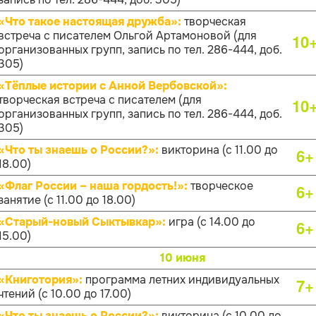
«Что такое настоящая дружба»:
творческая
встреча с писателем Ольгой Артамоновой (для
10
организованных групп, запись по тел. 286-444, доб.
305)
«Тёплые истории с Анной Вербовской»:
творческая встреча с писателем (для
10
организованных групп, запись по тел. 286-444, доб.
305)
«Что ты знаешь о России?»:
викторина (с 11.00 до
6+
18.00)
«Флаг России – наша гордость!»:
творческое
6+
занятие (с 11.00 до 18.00)
«Старый-новый Сыктывкар»:
игра (с 14.00 до
6+
15.00)
10 июня
«Книготория»:
программа летних индивидуальных
7+
чтений (с 10.00 до 17.00)
«Что ты знаешь о России?»:
викторина (с 10.00 до