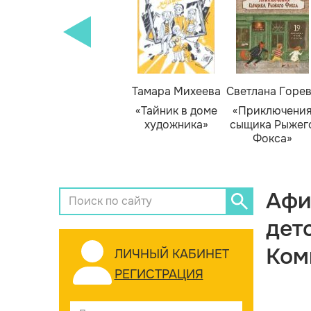
Тамара Михеева
Светлана Горе
«Тайник в доме
«Приключени
художника»
сыщика Рыжег
Фокса»
Афи
дет
Ком
ЛИЧНЫЙ КАБИНЕТ
РЕГИСТРАЦИЯ