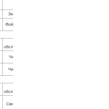
Зиль-зёль
Фойе 1 этажа
Залы
обслуживания
Читай-ка
ЧитариУм
Залы
обслуживания
Семицветик