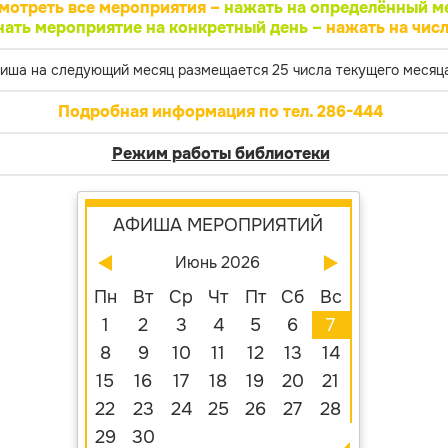
мотреть все мероприятия –
нажать на определённый м
нать мероприятие на конкретный день –
нажать на числ
иша на следующий месяц размещается 25 числа текущего месяца
Подробная информация по тел. 286-444
Режим работы библиотеки
АФИША МЕРОПРИЯТИЙ
Июнь 2026
Пн
Вт
Ср
Чт
Пт
Сб
Вс
1
2
3
4
5
6
7
8
9
10
11
12
13
14
15
16
17
18
19
20
21
22
23
24
25
26
27
28
29
30