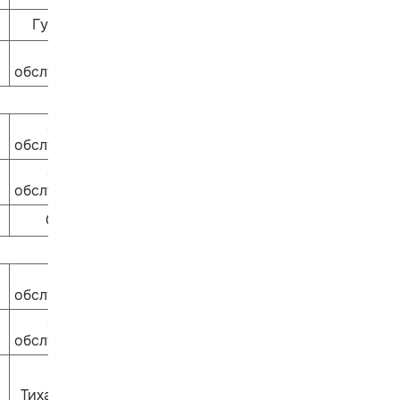
Гулливер
Залы
обслуживания
Залы
обслуживания
Залы
обслуживания
Ошпи
Залы
обслуживания
Залы
обслуживания
Тихая сказка