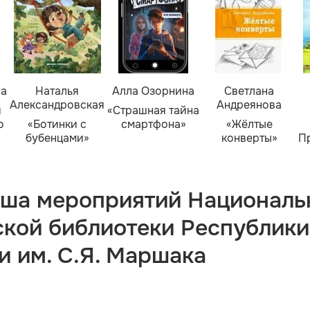
ва
Наталья
Алла Озорнина
Светлана
Александровская
Андреянова
я
«Страшная тайна
о
«Ботинки с
смартфона»
«Жёлтые
бубенцами»
конверты»
П
ша мероприятий Националь
ской библиотеки Республики
и им. С.Я. Маршака