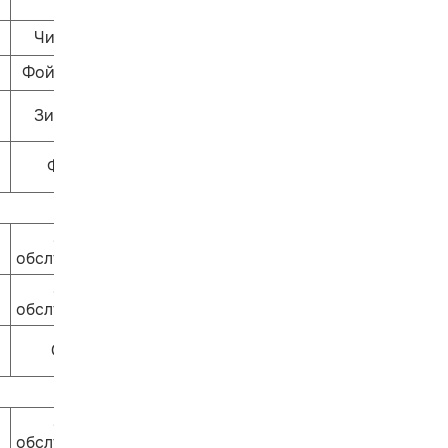
ЧитариУм
Фойе 1 этажа
Зиль-зёль
Филин
Залы
обслуживания
Залы
обслуживания
Ошпи
Залы
обслуживания