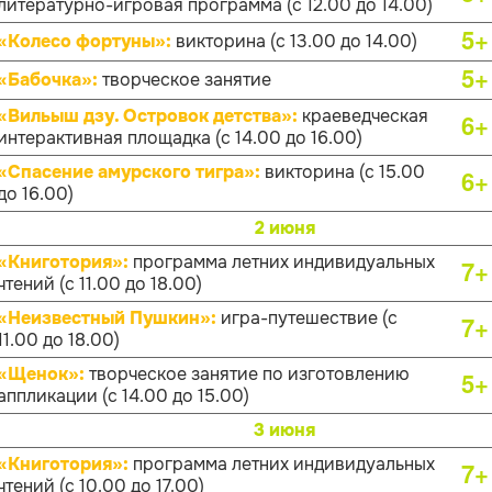
литературно-игровая программа (с 12.00 до 14.00)
5+
«Колесо фортуны»:
викторина (с 13.00 до 14.00)
5+
«Бабочка»:
творческое занятие
«Вильыш дзу. Островок детства»:
краеведческая
6+
интерактивная площадка (с 14.00 до 16.00)
«Спасение амурского тигра»:
викторина (с 15.00
6+
до 16.00)
2 июня
«Книготория»:
программа летних индивидуальных
7+
чтений (с 11.00 до 18.00)
«Неизвестный Пушкин»:
игра-путешествие (с
7+
11.00 до 18.00)
«Щенок»:
творческое занятие по изготовлению
5+
аппликации (с 14.00 до 15.00)
3 июня
«Книготория»:
программа летних индивидуальных
7+
чтений (с 10.00 до 17.00)