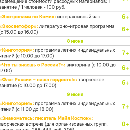
возмещение стоимости расходных материалов: 1
занятие / 1 человек - 100 руб.
6+
«Экотропами по Коми»:
интерактивный час
«Экосветофор»:
литературно-игровая программа
6+
(с 15.00 до 16.00)
8 июня
«Книготория»:
программа летних индивидуальных
7+
чтений (с 10.00 до 17.00)
«Что ты знаешь о России?»:
викторина (с 10.00 до
6+
17.00)
«Флаг России – наша гордость!»:
творческое
6+
занятие (с 10.00 до 17.00)
9 июня
«Книготория»:
программа летних индивидуальных
7+
чтений (с 11.00 до 18.00)
«Знакомьтесь: писатель Майя Костюк»:
0+
творческая встреча (для организованных групп,
запись по тел. 286-444, доб. 305)