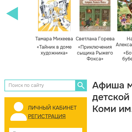
Тамара Михеева
Светлана Горева
На
Алекса
«Тайник в доме
«Приключения
художника»
сыщика Рыжего
«Бо
Фокса»
буб
Афиша м
детской
Коми им
ЛИЧНЫЙ КАБИНЕТ
РЕГИСТРАЦИЯ