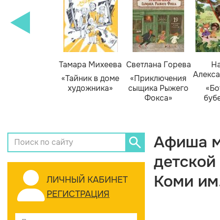
Тамара Михеева
Светлана Горева
На
Алекса
«Тайник в доме
«Приключения
художника»
сыщика Рыжего
«Бо
Фокса»
буб
Афиша м
детской
Коми им
ЛИЧНЫЙ КАБИНЕТ
РЕГИСТРАЦИЯ