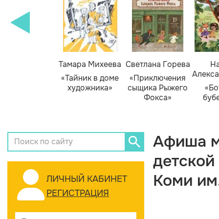
Тамара Михеева
Светлана Горева
На
Алекса
«Тайник в доме
«Приключения
художника»
сыщика Рыжего
«Бо
Фокса»
буб
Афиша м
детской
Коми им
ЛИЧНЫЙ КАБИНЕТ
РЕГИСТРАЦИЯ