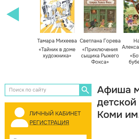
Тамара Михеева
Светлана Горева
На
Алекса
«Тайник в доме
«Приключения
художника»
сыщика Рыжего
«Бо
Фокса»
буб
Афиша м
детской
Коми им
ЛИЧНЫЙ КАБИНЕТ
РЕГИСТРАЦИЯ