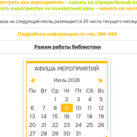
мотреть все мероприятия –
нажать на определённый м
нать мероприятие на конкретный день –
нажать на числ
иша на следующий месяц размещается 25 числа текущего месяца
Подробная информация по тел. 286-444
Режим работы библиотеки
АФИША МЕРОПРИЯТИЙ
Июль 2026
Пн
Вт
Ср
Чт
Пт
Сб
Вс
1
2
3
4
5
6
7
8
9
10
11
12
13
14
15
16
17
18
19
20
21
22
23
24
25
26
27
28
29
30
31