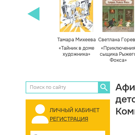
Тамара Михеева
Светлана Горе
«Тайник в доме
«Приключени
художника»
сыщика Рыжег
Фокса»
Афи
дет
Ком
ЛИЧНЫЙ КАБИНЕТ
РЕГИСТРАЦИЯ