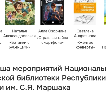
ва
Наталья
Алла Озорнина
Светлана
Александровская
Андреянова
я
«Страшная тайна
о
«Ботинки с
смартфона»
«Жёлтые
бубенцами»
конверты»
П
ша мероприятий Националь
ской библиотеки Республики
и им. С.Я. Маршака