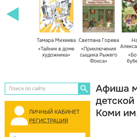
Тамара Михеева
Светлана Горева
На
Алекса
«Тайник в доме
«Приключения
художника»
сыщика Рыжего
«Бо
Фокса»
буб
Афиша м
детской
Коми им
ЛИЧНЫЙ КАБИНЕТ
РЕГИСТРАЦИЯ