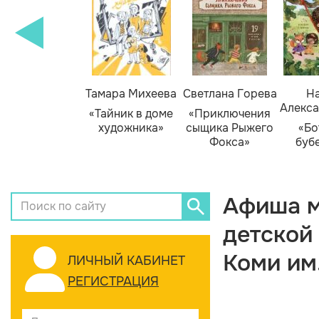
Тамара Михеева
Светлана Горева
На
Алекса
«Тайник в доме
«Приключения
художника»
сыщика Рыжего
«Бо
Фокса»
буб
Афиша м
детской
Коми им
ЛИЧНЫЙ КАБИНЕТ
РЕГИСТРАЦИЯ