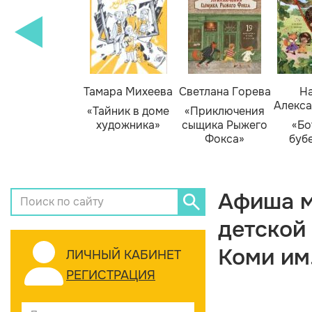
Тамара Михеева
Светлана Горева
На
Алекса
«Тайник в доме
«Приключения
художника»
сыщика Рыжего
«Бо
Фокса»
буб
Афиша м
детской
Коми им
ЛИЧНЫЙ КАБИНЕТ
РЕГИСТРАЦИЯ