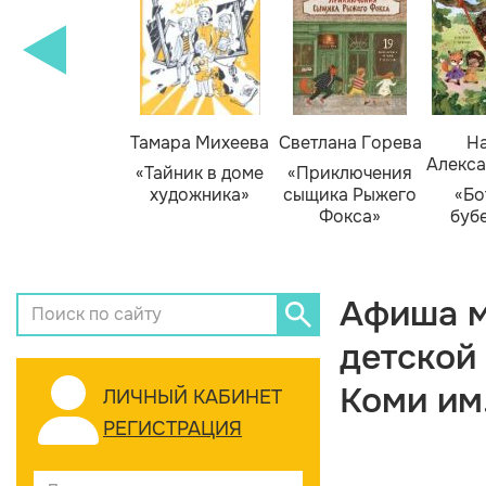
Тамара Михеева
Светлана Горева
На
Алекса
«Тайник в доме
«Приключения
художника»
сыщика Рыжего
«Бо
Фокса»
буб
Афиша м
детской
Коми им
ЛИЧНЫЙ КАБИНЕТ
РЕГИСТРАЦИЯ