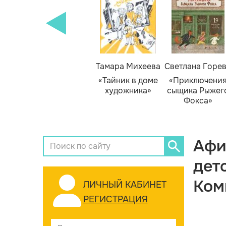
Тамара Михеева
Светлана Горе
«Тайник в доме
«Приключени
художника»
сыщика Рыжег
Фокса»
Афи
дет
Ком
ЛИЧНЫЙ КАБИНЕТ
РЕГИСТРАЦИЯ