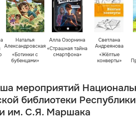
ва
Наталья
Алла Озорнина
Светлана
Александровская
Андреянова
я
«Страшная тайна
о
«Ботинки с
смартфона»
«Жёлтые
бубенцами»
конверты»
П
ша мероприятий Националь
ской библиотеки Республики
и им. С.Я. Маршака