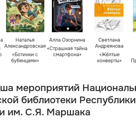
ва
Наталья
Алла Озорнина
Светлана
Александровская
Андреянова
я
«Страшная тайна
о
«Ботинки с
смартфона»
«Жёлтые
бубенцами»
конверты»
П
ша мероприятий Националь
ской библиотеки Республики
и им. С.Я. Маршака