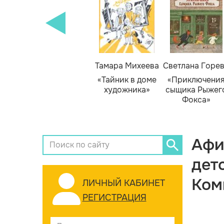
Тамара Михеева
Светлана Горе
«Тайник в доме
«Приключени
художника»
сыщика Рыжег
Фокса»
Афи
дет
Ком
ЛИЧНЫЙ КАБИНЕТ
РЕГИСТРАЦИЯ