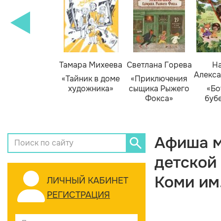
Тамара Михеева
Светлана Горева
На
Алекса
«Тайник в доме
«Приключения
художника»
сыщика Рыжего
«Бо
Фокса»
буб
Афиша м
детской
Коми им
ЛИЧНЫЙ КАБИНЕТ
РЕГИСТРАЦИЯ