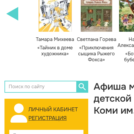
Тамара Михеева
Светлана Горева
На
Алекса
«Тайник в доме
«Приключения
художника»
сыщика Рыжего
«Бо
Фокса»
буб
Афиша м
детской
Коми им
ЛИЧНЫЙ КАБИНЕТ
РЕГИСТРАЦИЯ