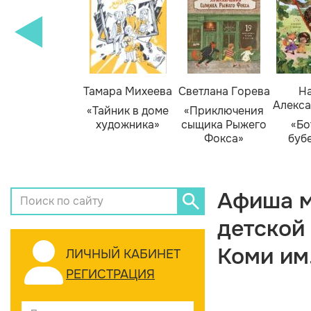
Тамара Михеева
Светлана Горева
На
Алекса
«Тайник в доме
«Приключения
художника»
сыщика Рыжего
«Бо
Фокса»
буб
Афиша м
детской
Коми им
ЛИЧНЫЙ КАБИНЕТ
РЕГИСТРАЦИЯ