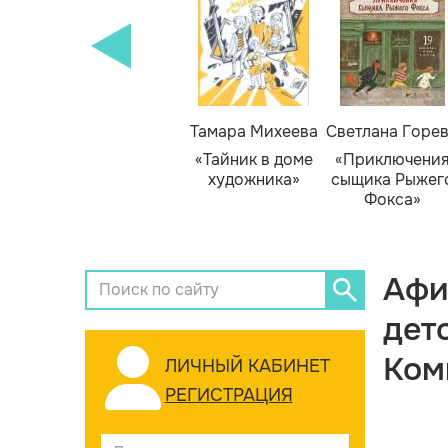
Тамара Михеева
Светлана Горе
«Тайник в доме
«Приключени
художника»
сыщика Рыжег
Фокса»
Афи
дет
Ком
ЛИЧНЫЙ КАБИНЕТ
РЕГИСТРАЦИЯ