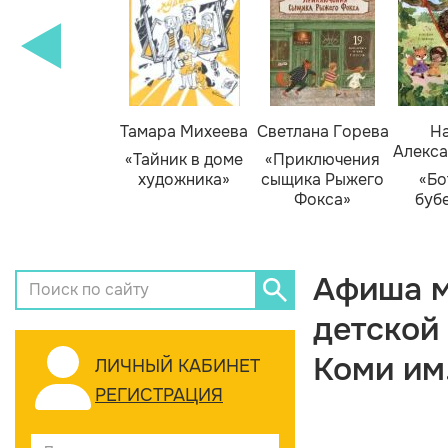
Тамара Михеева
Светлана Горева
На
Алекса
«Тайник в доме
«Приключения
художника»
сыщика Рыжего
«Бо
Фокса»
буб
Афиша м
детской
Коми им
ЛИЧНЫЙ КАБИНЕТ
РЕГИСТРАЦИЯ