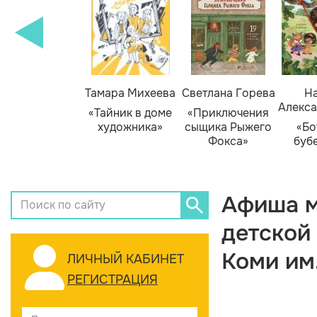
Тамара Михеева
Светлана Горева
На
Алекса
«Тайник в доме
«Приключения
художника»
сыщика Рыжего
«Бо
Фокса»
буб
Афиша м
детской
Коми им
ЛИЧНЫЙ КАБИНЕТ
РЕГИСТРАЦИЯ