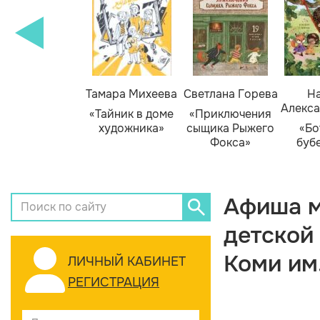
Тамара Михеева
Светлана Горева
На
Алекса
«Тайник в доме
«Приключения
художника»
сыщика Рыжего
«Бо
Фокса»
буб
Афиша м
детской
Коми им
ЛИЧНЫЙ КАБИНЕТ
РЕГИСТРАЦИЯ