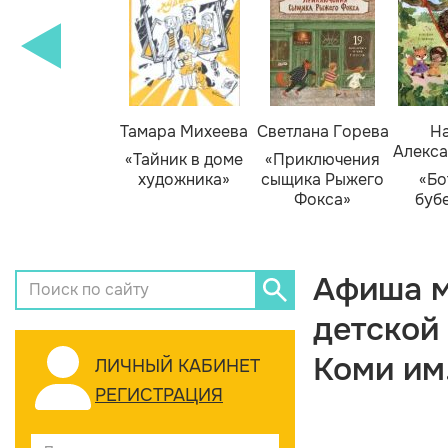
Тамара Михеева
Светлана Горева
На
Алекса
«Тайник в доме
«Приключения
художника»
сыщика Рыжего
«Бо
Фокса»
буб
Афиша м
детской
Коми им
ЛИЧНЫЙ КАБИНЕТ
РЕГИСТРАЦИЯ