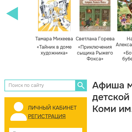
Тамара Михеева
Светлана Горева
На
Алекса
«Тайник в доме
«Приключения
художника»
сыщика Рыжего
«Бо
Фокса»
буб
Афиша м
детской
Коми им
ЛИЧНЫЙ КАБИНЕТ
РЕГИСТРАЦИЯ