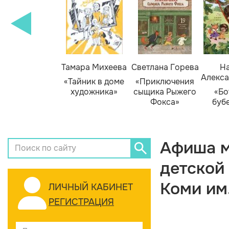
Тамара Михеева
Светлана Горева
На
Алекса
«Тайник в доме
«Приключения
художника»
сыщика Рыжего
«Бо
Фокса»
буб
Афиша м
детской
Коми им
ЛИЧНЫЙ КАБИНЕТ
РЕГИСТРАЦИЯ