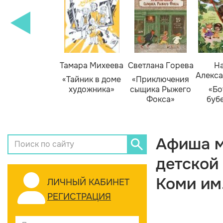
Тамара Михеева
Светлана Горева
На
Алекса
«Тайник в доме
«Приключения
художника»
сыщика Рыжего
«Бо
Фокса»
буб
Афиша м
детской
Коми им
ЛИЧНЫЙ КАБИНЕТ
РЕГИСТРАЦИЯ