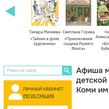
Тамара Михеева
Светлана Горева
На
Алекса
«Тайник в доме
«Приключения
художника»
сыщика Рыжего
«Бо
Фокса»
буб
Афиша м
детской
Коми им
ЛИЧНЫЙ КАБИНЕТ
РЕГИСТРАЦИЯ