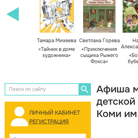
Тамара Михеева
Светлана Горева
На
Алекса
«Тайник в доме
«Приключения
художника»
сыщика Рыжего
«Бо
Фокса»
буб
Афиша м
детской
Коми им
ЛИЧНЫЙ КАБИНЕТ
РЕГИСТРАЦИЯ