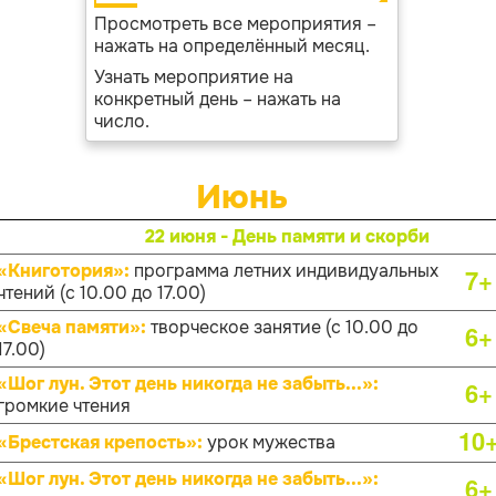
Просмотреть все мероприятия –
нажать на определённый месяц.
Узнать мероприятие на
конкретный день – нажать на
число.
Июнь
22 июня - День памяти и скорби
«Книготория»:
программа летних индивидуальных
7+
чтений (с 10.00 до 17.00)
«Свеча памяти»:
творческое занятие (с 10.00 до
6+
17.00)
«Шог лун. Этот день никогда не забыть...»:
6+
громкие чтения
10
«Брестская крепость»:
урок мужества
«Шог лун. Этот день никогда не забыть...»:
6+