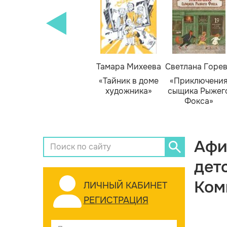
Тамара Михеева
Светлана Горе
«Тайник в доме
«Приключени
художника»
сыщика Рыжег
Фокса»
Афи
дет
Ком
ЛИЧНЫЙ КАБИНЕТ
РЕГИСТРАЦИЯ