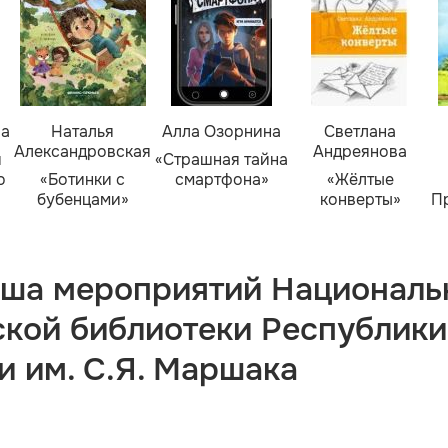
ва
Наталья
Алла Озорнина
Светлана
Александровская
Андреянова
я
«Страшная тайна
о
«Ботинки с
смартфона»
«Жёлтые
бубенцами»
конверты»
П
ша мероприятий Националь
ской библиотеки Республики
и им. С.Я. Маршака