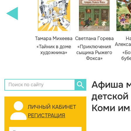
Тамара Михеева
Светлана Горева
На
Алекса
«Тайник в доме
«Приключения
художника»
сыщика Рыжего
«Бо
Фокса»
буб
Афиша м
детской
Коми им
ЛИЧНЫЙ КАБИНЕТ
РЕГИСТРАЦИЯ