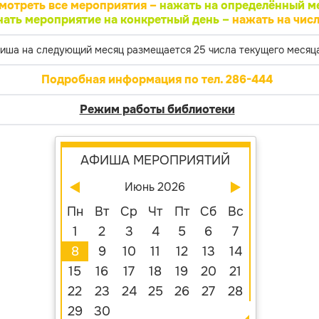
мотреть все мероприятия –
нажать на определённый м
нать мероприятие на конкретный день –
нажать на числ
иша на следующий месяц размещается 25 числа текущего месяца
Подробная информация по тел. 286-444
Режим работы библиотеки
АФИША МЕРОПРИЯТИЙ
Июнь 2026
Пн
Вт
Ср
Чт
Пт
Сб
Вс
1
2
3
4
5
6
7
8
9
10
11
12
13
14
15
16
17
18
19
20
21
22
23
24
25
26
27
28
29
30