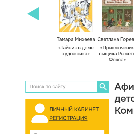
Тамара Михеева
Светлана Горе
«Тайник в доме
«Приключени
художника»
сыщика Рыжег
Фокса»
Афи
дет
Ком
ЛИЧНЫЙ КАБИНЕТ
РЕГИСТРАЦИЯ