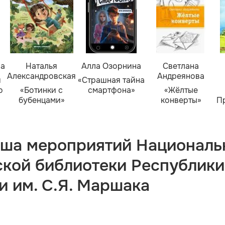
ва
Наталья
Алла Озорнина
Светлана
Александровская
Андреянова
я
«Страшная тайна
о
«Ботинки с
смартфона»
«Жёлтые
бубенцами»
конверты»
П
ша мероприятий Националь
ской библиотеки Республики
и им. С.Я. Маршака