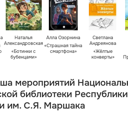
ва
Наталья
Алла Озорнина
Светлана
Александровская
Андреянова
я
«Страшная тайна
о
«Ботинки с
смартфона»
«Жёлтые
бубенцами»
конверты»
П
ша мероприятий Националь
ской библиотеки Республики
и им. С.Я. Маршака