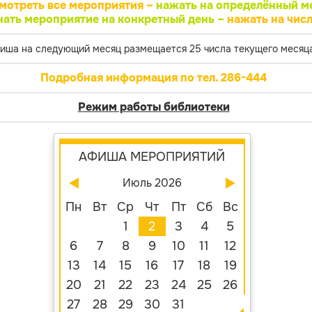
мотреть все мероприятия –
нажать на определённый м
нать мероприятие на конкретный день –
нажать на числ
иша на следующий месяц размещается 25 числа текущего месяца
Подробная информация по тел. 286-444
Режим работы библиотеки
АФИША МЕРОПРИЯТИЙ
Июль 2026
Пн
Вт
Ср
Чт
Пт
Сб
Вс
1
2
3
4
5
6
7
8
9
10
11
12
13
14
15
16
17
18
19
20
21
22
23
24
25
26
27
28
29
30
31