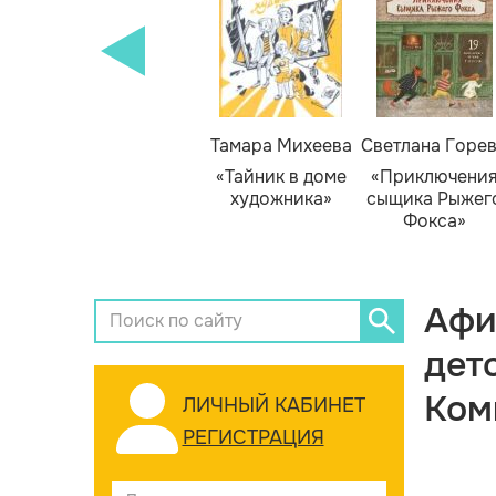
Тамара Михеева
Светлана Горе
«Тайник в доме
«Приключени
художника»
сыщика Рыжег
Фокса»
Афи
дет
Ком
ЛИЧНЫЙ КАБИНЕТ
РЕГИСТРАЦИЯ