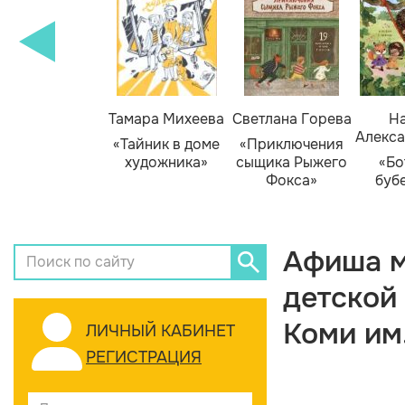
Тамара Михеева
Светлана Горева
На
Алекса
«Тайник в доме
«Приключения
художника»
сыщика Рыжего
«Бо
Фокса»
буб
Афиша м
детской
Коми им
ЛИЧНЫЙ КАБИНЕТ
РЕГИСТРАЦИЯ