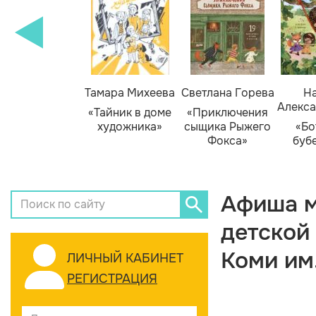
Тамара Михеева
Светлана Горева
На
Алекса
«Тайник в доме
«Приключения
художника»
сыщика Рыжего
«Бо
Фокса»
буб
Афиша м
детской
Коми им
ЛИЧНЫЙ КАБИНЕТ
РЕГИСТРАЦИЯ