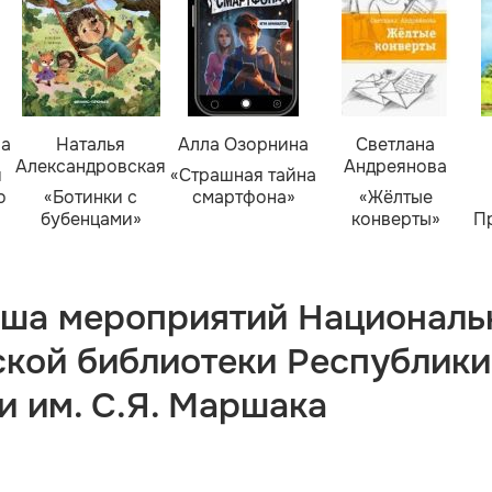
ва
Наталья
Алла Озорнина
Светлана
Александровская
Андреянова
я
«Страшная тайна
о
«Ботинки с
смартфона»
«Жёлтые
бубенцами»
конверты»
П
ша мероприятий Националь
ской библиотеки Республики
и им. С.Я. Маршака