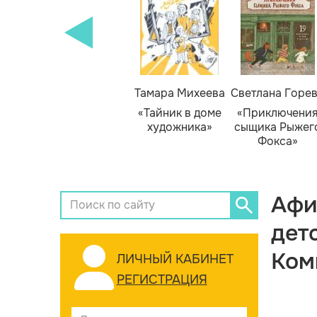
Тамара Михеева
Светлана Горе
«Тайник в доме
«Приключени
художника»
сыщика Рыжег
Фокса»
Афи
дет
Ком
ЛИЧНЫЙ КАБИНЕТ
РЕГИСТРАЦИЯ