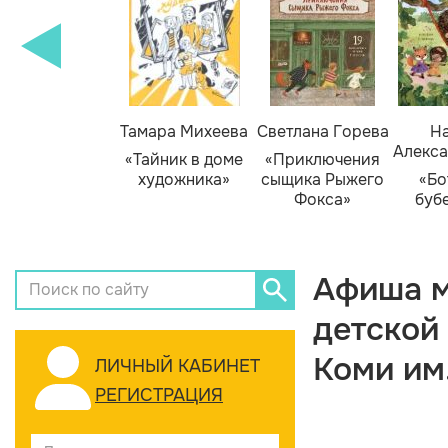
Тамара Михеева
Светлана Горева
На
Алекса
«Тайник в доме
«Приключения
художника»
сыщика Рыжего
«Бо
Фокса»
буб
Афиша м
детской
Коми им
ЛИЧНЫЙ КАБИНЕТ
РЕГИСТРАЦИЯ