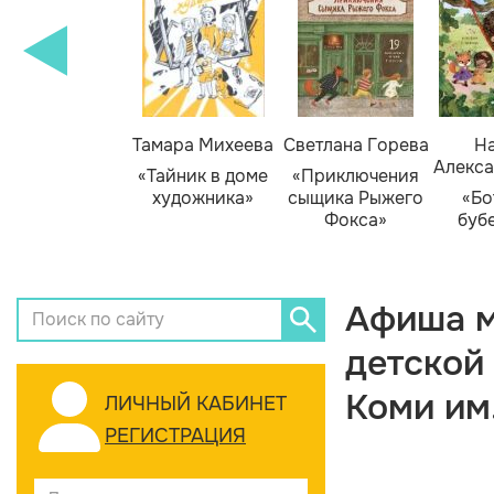
Тамара Михеева
Светлана Горева
На
Алекса
«Тайник в доме
«Приключения
художника»
сыщика Рыжего
«Бо
Фокса»
буб
Афиша м
детской
Коми им
ЛИЧНЫЙ КАБИНЕТ
РЕГИСТРАЦИЯ