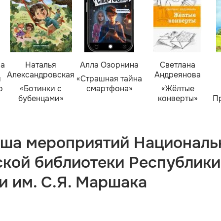
ва
Наталья
Алла Озорнина
Светлана
Александровская
Андреянова
я
«Страшная тайна
о
«Ботинки с
смартфона»
«Жёлтые
бубенцами»
конверты»
П
ша мероприятий Националь
ской библиотеки Республики
и им. С.Я. Маршака