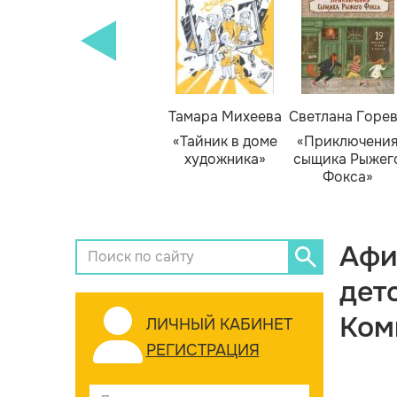
Тамара Михеева
Светлана Горе
«Тайник в доме
«Приключени
художника»
сыщика Рыжег
Фокса»
Афи
дет
Ком
ЛИЧНЫЙ КАБИНЕТ
РЕГИСТРАЦИЯ