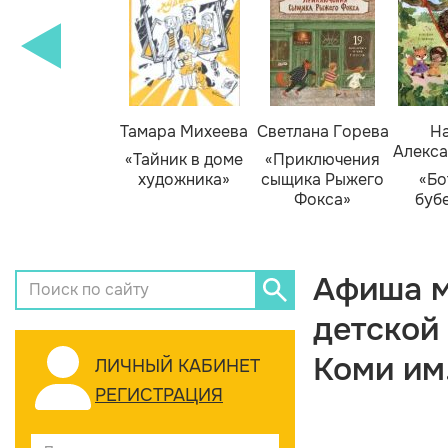
Тамара Михеева
Светлана Горева
На
Алекса
«Тайник в доме
«Приключения
художника»
сыщика Рыжего
«Бо
Фокса»
буб
Афиша м
детской
Коми им
ЛИЧНЫЙ КАБИНЕТ
РЕГИСТРАЦИЯ