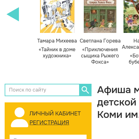
Тамара Михеева
Светлана Горева
На
Алекса
«Тайник в доме
«Приключения
художника»
сыщика Рыжего
«Бо
Фокса»
буб
Афиша м
детской
Коми им
ЛИЧНЫЙ КАБИНЕТ
РЕГИСТРАЦИЯ