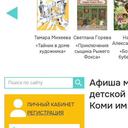
Тамара Михеева
Светлана Горева
На
Алекса
«Тайник в доме
«Приключения
художника»
сыщика Рыжего
«Бо
Фокса»
буб
Афиша м
детской
Коми им
ЛИЧНЫЙ КАБИНЕТ
РЕГИСТРАЦИЯ