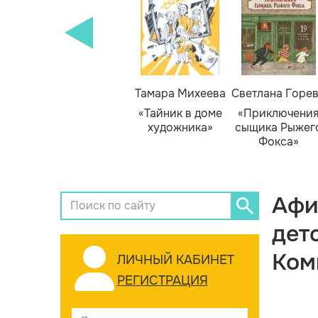
Тамара Михеева
Светлана Горе
«Тайник в доме
«Приключени
художника»
сыщика Рыжег
Фокса»
Афи
дет
Ком
ЛИЧНЫЙ КАБИНЕТ
РЕГИСТРАЦИЯ