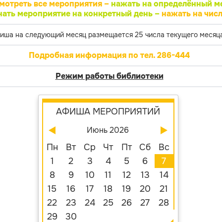
мотреть все мероприятия –
нажать на определённый м
нать мероприятие на конкретный день –
нажать на числ
иша на следующий месяц размещается 25 числа текущего месяца
Подробная информация по тел. 286-444
Режим работы библиотеки
АФИША МЕРОПРИЯТИЙ
Июнь 2026
Пн
Вт
Ср
Чт
Пт
Сб
Вс
1
2
3
4
5
6
7
8
9
10
11
12
13
14
15
16
17
18
19
20
21
22
23
24
25
26
27
28
29
30