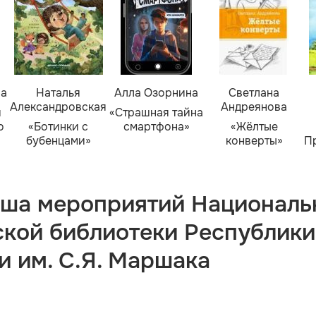
ва
Наталья
Алла Озорнина
Светлана
Александровская
Андреянова
я
«Страшная тайна
о
«Ботинки с
смартфона»
«Жёлтые
бубенцами»
конверты»
П
ша мероприятий Националь
ской библиотеки Республики
и им. С.Я. Маршака