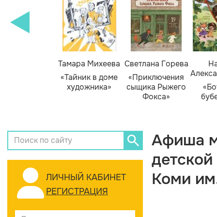
Тамара Михеева
Светлана Горева
На
Алекса
«Тайник в доме
«Приключения
художника»
сыщика Рыжего
«Бо
Фокса»
буб
Афиша м
детской
Коми им
ЛИЧНЫЙ КАБИНЕТ
РЕГИСТРАЦИЯ