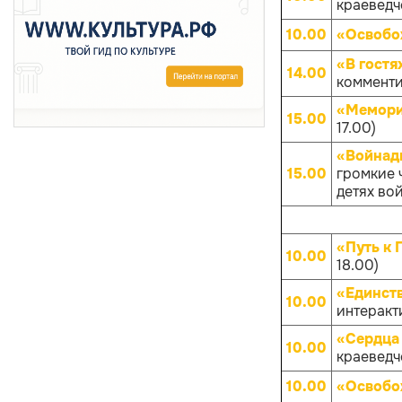
краеведче
10.00
«Освобо
«В гостя
14.00
комменти
«Мемори
15.00
17.00)
«Войнады
15.00
громкие 
детях вой
«Путь к 
10.00
18.00)
«Единств
10.00
интеракти
«Сердца 
10.00
краеведче
10.00
«Освобо