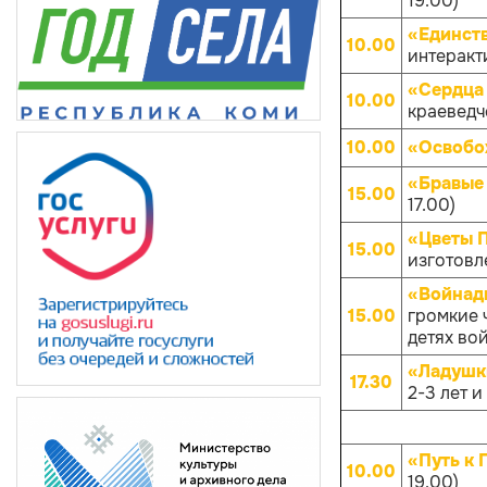
19.00)
«Единств
10.00
интеракти
«Сердца 
10.00
краеведче
10.00
«Освобо
«Бравые
15.00
17.00)
«Цветы 
15.00
изготовл
«Войнады
15.00
громкие 
детях вой
«Ладушк
17.30
2-3 лет и
«Путь к 
10.00
19.00)