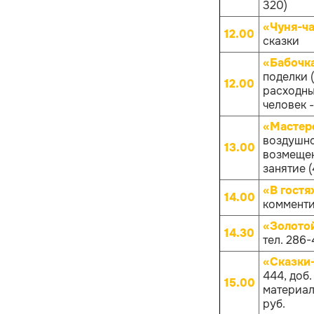
320)
«Чуня-ча
12.00
сказки
«Бабочк
поделки 
12.00
расходных
человек -
«Мастер
воздушно
13.00
возмещен
занятие (
«В гостя
14.00
комменти
«Золото
14.30
тел. 286-
«Сказки
444, доб
15.00
материало
руб.