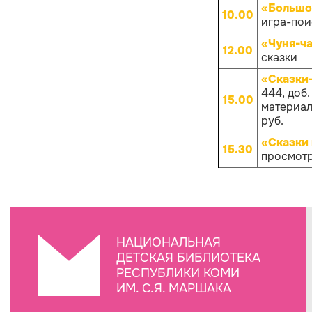
«Большо
10.00
игра-поис
«Чуня-ча
12.00
сказки
«Сказки
444, доб
15.00
материало
руб.
«Сказки 
15.30
просмотр
НАЦИОНАЛЬНАЯ
ДЕТСКАЯ БИБЛИОТЕКА
РЕСПУБЛИКИ КОМИ
ИМ. С.Я. МАРШАКА