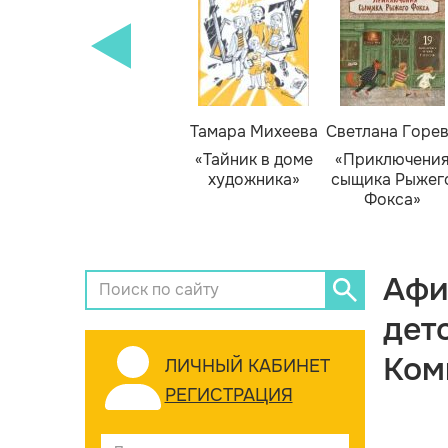
Тамара Михеева
Светлана Горе
«Тайник в доме
«Приключени
художника»
сыщика Рыжег
Фокса»
Афи
дет
Ком
ЛИЧНЫЙ КАБИНЕТ
РЕГИСТРАЦИЯ