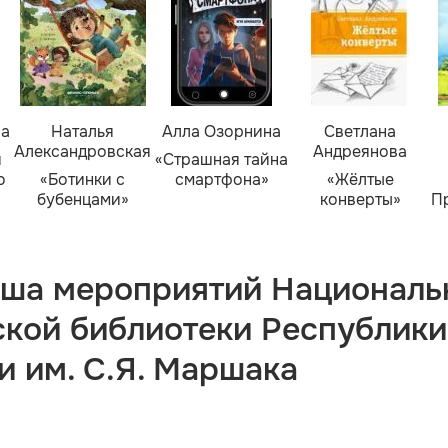
ва
Наталья
Алла Озорнина
Светлана
Александровская
Андреянова
я
«Страшная тайна
о
«Ботинки с
смартфона»
«Жёлтые
бубенцами»
конверты»
П
ша мероприятий Националь
ской библиотеки Республики
и им. С.Я. Маршака